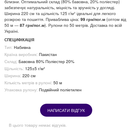
білизни. Оптимальний склад (80% бавовна, 20% поліестер)
забезпечує натуральність, міцність та зручність у догляді.
Ширина 220 см та щільність 125 г/м² ідеальні для легкого
розкрою та пошиття. Приваблива ціна:
99 грн/пог.м
(оптом від
50 м —
87 грн/пог.м
). Рулони по 50 метрів. Доставка по всій
Україні.
СПЕЦИФІКАЦІЯ
Тип:
Набивна
Країна виробник:
Пакистан
Склад:
Бавовна 80% Поліестер 20%
Щільність:
125±5 г/м²
Ширина:
220 см
Кількість метрів в рулоні:
50 м
Упаковка рулону:
Подвійний поліетилен
НАПИСАТИ ВІДГУК
В цього товару немає відгуків.