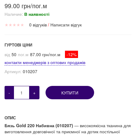
99.00 грн/пог.м
Наличие:
В наявності
★
★
★
★
★
0 відгуків
/
Написати відгук
ГУРТОВІ ЦІНИ
від
50
пог.м
87.00 грн/пог.м
-12%
контакти менеджерів з оптових продажів
Артикул:
010207
-
+
КУПИТИ
ОПИС
Бязь Gold 220 Набивна (010207)
— високоякісна тканина для
виготовлення довговічної та приємної на дотик постільної