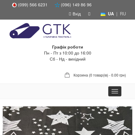
(099) 566 6231
(096) 149 86 96
Вхід
UA
|
RU
Графік роботи
Пн - Пт з 10:00 до 16:00
Сб - Нд - вихідний
Корзина (
0 товар(ів) - 0.00 грн
)
Toggle
navigation