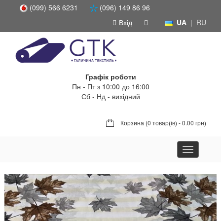
(099) 566 6231
(096) 149 86 96
Вхід
UA
|
RU
Графік роботи
Пн - Пт з 10:00 до 16:00
Сб - Нд - вихідний
Корзина (
0 товар(ів) - 0.00 грн
)
Toggle
navigation