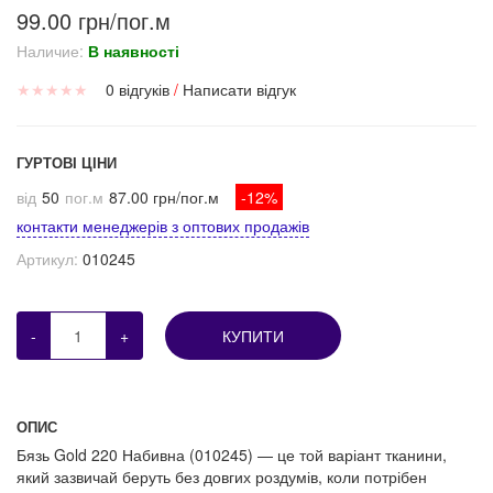
99.00 грн/пог.м
Наличие:
В наявності
★
★
★
★
★
0 відгуків
/
Написати відгук
ГУРТОВІ ЦІНИ
від
50
пог.м
87.00 грн/пог.м
-12%
контакти менеджерів з оптових продажів
Артикул:
010245
-
+
КУПИТИ
ОПИС
Бязь Gold 220 Набивна (010245) — це той варіант тканини,
який зазвичай беруть без довгих роздумів, коли потрібен