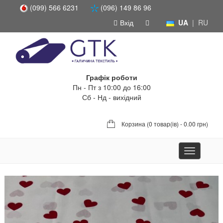
(099) 566 6231
(096) 149 86 96
Вхід
UA
|
RU
Графік роботи
Пн - Пт з 10:00 до 16:00
Сб - Нд - вихідний
Корзина (
0 товар(ів) - 0.00 грн
)
Toggle
navigation