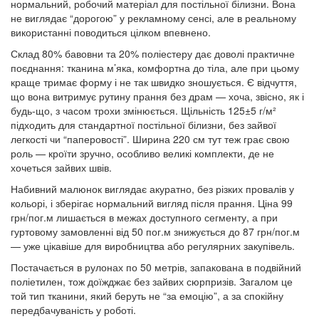
нормальний, робочий матеріал для постільної білизни. Вона
не виглядає “дорогою” у рекламному сенсі, але в реальному
використанні поводиться цілком впевнено.
Склад 80% бавовни та 20% поліестеру дає доволі практичне
поєднання: тканина м’яка, комфортна до тіла, але при цьому
краще тримає форму і не так швидко зношується. Є відчуття,
що вона витримує рутину прання без драм — хоча, звісно, як і
будь-що, з часом трохи змінюється. Щільність 125±5 г/м²
підходить для стандартної постільної білизни, без зайвої
легкості чи “паперовості”. Ширина 220 см тут теж грає свою
роль — кроїти зручно, особливо великі комплекти, де не
хочеться зайвих швів.
Набивний малюнок виглядає акуратно, без різких провалів у
кольорі, і зберігає нормальний вигляд після прання. Ціна 99
грн/пог.м лишається в межах доступного сегменту, а при
гуртовому замовленні від 50 пог.м знижується до 87 грн/пог.м
— уже цікавіше для виробництва або регулярних закупівель.
Постачається в рулонах по 50 метрів, запакована в подвійний
поліетилен, тож доїжджає без зайвих сюрпризів. Загалом це
той тип тканини, який беруть не “за емоцію”, а за спокійну
передбачуваність у роботі.