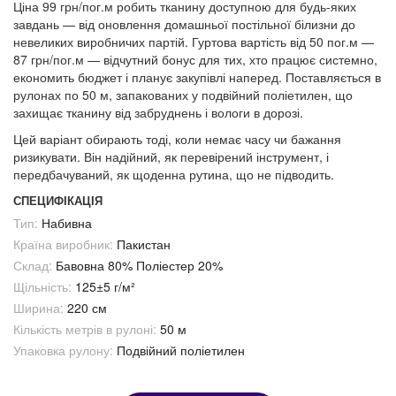
Ціна 99 грн/пог.м робить тканину доступною для будь-яких
завдань — від оновлення домашньої постільної білизни до
невеликих виробничих партій. Гуртова вартість від 50 пог.м —
87 грн/пог.м — відчутний бонус для тих, хто працює системно,
економить бюджет і планує закупівлі наперед. Поставляється в
рулонах по 50 м, запакованих у подвійний поліетилен, що
захищає тканину від забруднень і вологи в дорозі.
Цей варіант обирають тоді, коли немає часу чи бажання
ризикувати. Він надійний, як перевірений інструмент, і
передбачуваний, як щоденна рутина, що не підводить.
СПЕЦИФІКАЦІЯ
Тип:
Набивна
Країна виробник:
Пакистан
Склад:
Бавовна 80% Поліестер 20%
Щільність:
125±5 г/м²
Ширина:
220 см
Кількість метрів в рулоні:
50 м
Упаковка рулону:
Подвійний поліетилен