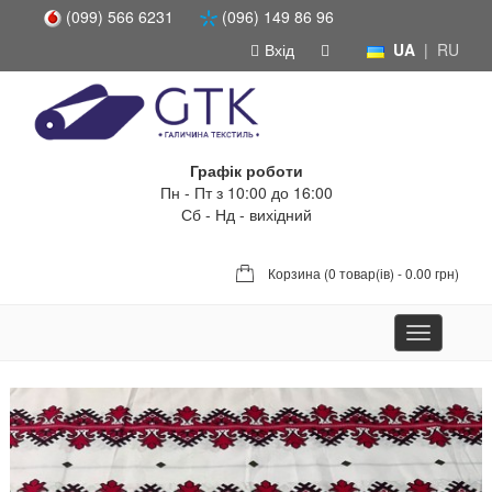
(099) 566 6231
(096) 149 86 96
Вхід
UA
|
RU
Графік роботи
Пн - Пт з 10:00 до 16:00
Сб - Нд - вихідний
Корзина (
0 товар(ів) - 0.00 грн
)
Toggle
navigation