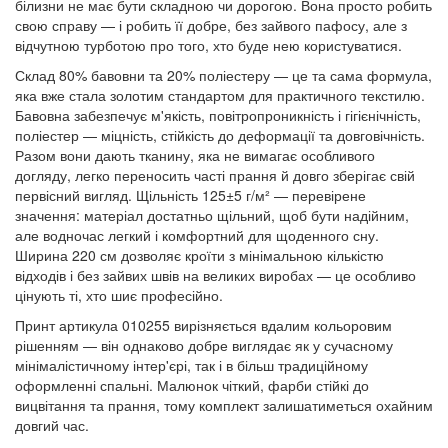
білизни не має бути складною чи дорогою. Вона просто робить
свою справу — і робить її добре, без зайвого пафосу, але з
відчутною турботою про того, хто буде нею користуватися.
Склад 80% бавовни та 20% поліестеру — це та сама формула,
яка вже стала золотим стандартом для практичного текстилю.
Бавовна забезпечує м'якість, повітропроникність і гігієнічність,
поліестер — міцність, стійкість до деформації та довговічність.
Разом вони дають тканину, яка не вимагає особливого
догляду, легко переносить часті прання й довго зберігає свій
первісний вигляд. Щільність 125±5 г/м² — перевірене
значення: матеріал достатньо щільний, щоб бути надійним,
але водночас легкий і комфортний для щоденного сну.
Ширина 220 см дозволяє кроїти з мінімальною кількістю
відходів і без зайвих швів на великих виробах — це особливо
цінують ті, хто шиє професійно.
Принт артикула 010255 вирізняється вдалим кольоровим
рішенням — він однаково добре виглядає як у сучасному
мінімалістичному інтер'єрі, так і в більш традиційному
оформленні спальні. Малюнок чіткий, фарби стійкі до
вицвітання та прання, тому комплект залишатиметься охайним
довгий час.