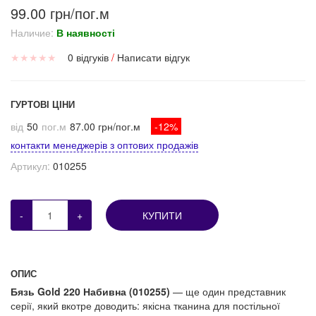
99.00 грн/пог.м
Наличие:
В наявності
★
★
★
★
★
0 відгуків
/
Написати відгук
ГУРТОВІ ЦІНИ
від
50
пог.м
87.00 грн/пог.м
-12%
контакти менеджерів з оптових продажів
Артикул:
010255
-
+
КУПИТИ
ОПИС
Бязь Gold 220 Набивна (010255)
— ще один представник
серії, який вкотре доводить: якісна тканина для постільної