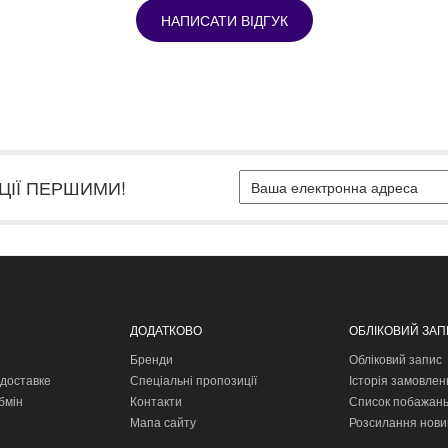
НАПИСАТИ ВІДГУК
ЦІЇ ПЕРШИМИ!
ДОДАТКОВО
ОБЛІКОВИЙ ЗА
Бренди
Обліковий запис
доставке
Спеціальні пропозиції
Історія замовлен
бмін
Контакти
Список побажан
Мапа сайту
Розсилання нови