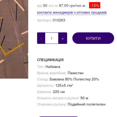
від
50
пог.м
87.00 грн/пог.м
-12%
контакти менеджерів з оптових продажів
Артикул:
010263
-
+
КУПИТИ
СПЕЦИФІКАЦІЯ
Тип:
Набивна
Країна виробник:
Пакистан
Склад:
Бавовна 80% Поліестер 20%
Щільність:
125±5 г/м²
Ширина:
220 см
Кількість метрів в рулоні:
50 м
Упаковка рулону:
Подвійний поліетилен