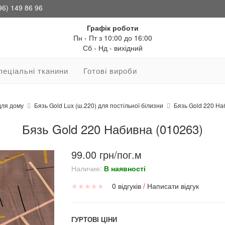
96) 149 86 96
Графік роботи
Пн - Пт з 10:00 до 16:00
Сб - Нд - вихідний
пеціальні тканини
Готові вироби
для дому
Бязь Gold Lux (ш.220) для постільної білизни
Бязь Gold 220 На
Бязь Gold 220 Набивна (010263)
99.00 грн/пог.м
Наличие:
В наявності
★
★
★
★
★
0 відгуків
/
Написати відгук
ГУРТОВІ ЦІНИ