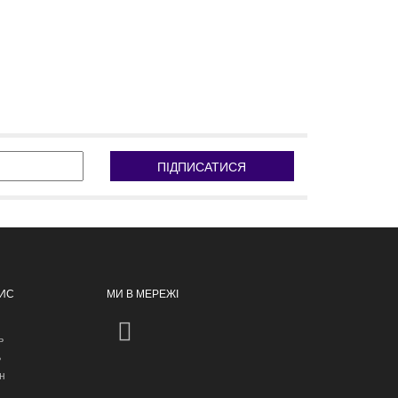
ПІДПИСАТИСЯ
ПИС
МИ В МЕРЕЖІ
ь
ь
н