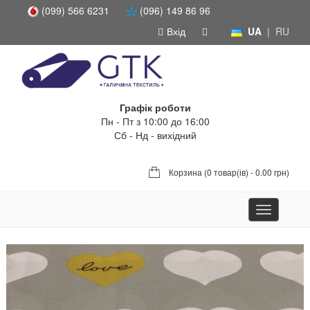
(099) 566 6231
(096) 149 86 96
Вхід
UA
|
RU
Графік роботи
Пн - Пт з 10:00 до 16:00
Сб - Нд - вихідний
Корзина (
0 товар(ів) - 0.00 грн
)
Toggle
navigation