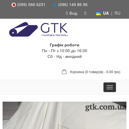
(099) 566 6231
(096) 149 86 96
Вхід
UA
|
RU
Графік роботи
Пн - Пт з 10:00 до 16:00
Сб - Нд - вихідний
Корзина (
0 товар(ів) - 0.00 грн
)
Toggle
navigation