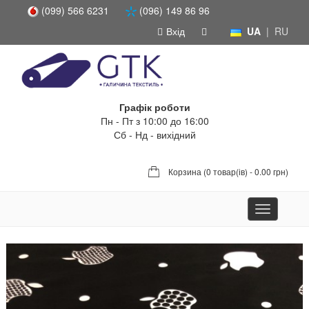
(099) 566 6231
(096) 149 86 96
Вхід
UA
|
RU
Графік роботи
Пн - Пт з 10:00 до 16:00
Сб - Нд - вихідний
Корзина (
0 товар(ів) - 0.00 грн
)
Toggle
navigation