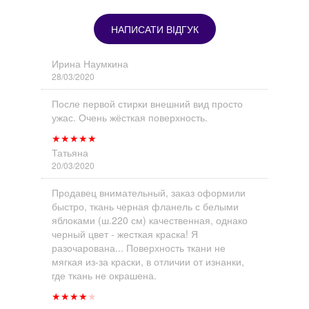
НАПИСАТИ ВІДГУК
Ирина Наумкина
28/03/2020
После первой стирки внешний вид просто
ужас. Очень жёсткая поверхность.
★
★
★
★
★
Татьяна
20/03/2020
Продавец внимательный, заказ оформили
быстро, ткань черная фланель с белыми
яблоками (ш.220 см) качественная, однако
черный цвет - жесткая краска! Я
разочарована... Поверхность ткани не
мягкая из-за краски, в отличии от изнанки,
где ткань не окрашена.
★
★
★
★
★