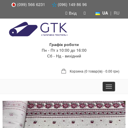
(099) 566 6231
(096) 149 86 96
Вхід
UA
|
RU
Графік роботи
Пн - Пт з 10:00 до 16:00
Сб - Нд - вихідний
Корзина (
0 товар(ів) - 0.00 грн
)
Toggle
navigation