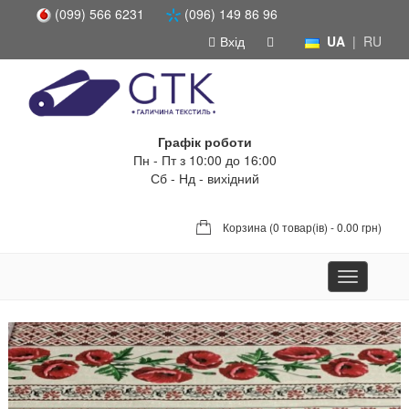
(099) 566 6231
(096) 149 86 96
Вхід
UA
|
RU
Графік роботи
Пн - Пт з 10:00 до 16:00
Сб - Нд - вихідний
Корзина (
0 товар(ів) - 0.00 грн
)
Toggle
navigation