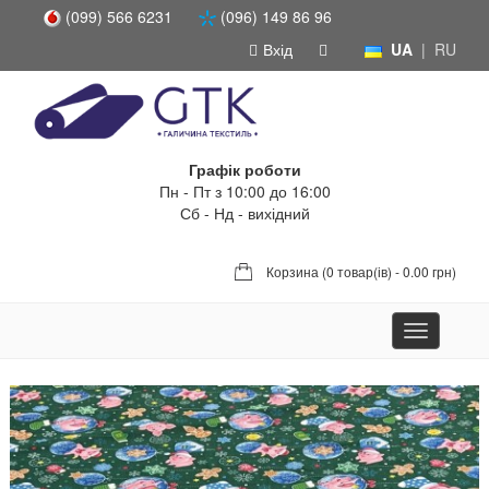
(099) 566 6231
(096) 149 86 96
Вхід
UA
|
RU
Графік роботи
Пн - Пт з 10:00 до 16:00
Сб - Нд - вихідний
Корзина (
0 товар(ів) - 0.00 грн
)
Toggle
navigation