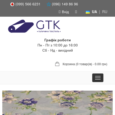
(099) 566 6231
(096) 149 86 96
Вхід
UA
|
RU
Графік роботи
Пн - Пт з 10:00 до 16:00
Сб - Нд - вихідний
Корзина (
0 товар(ів) - 0.00 грн
)
Toggle
navigation