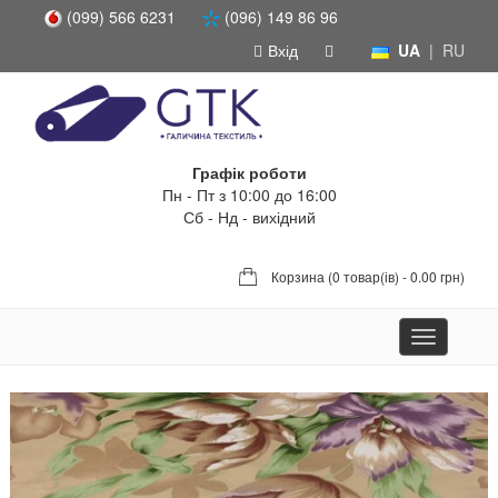
(099) 566 6231
(096) 149 86 96
Вхід
UA
|
RU
Графік роботи
Пн - Пт з 10:00 до 16:00
Сб - Нд - вихідний
Корзина (
0 товар(ів) - 0.00 грн
)
Toggle
navigation