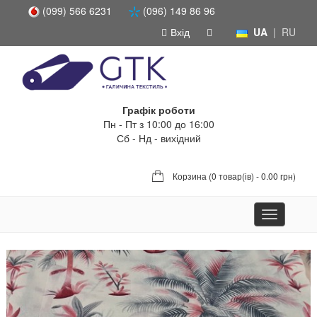
(099) 566 6231
(096) 149 86 96
Вхід
UA
|
RU
Графік роботи
Пн - Пт з 10:00 до 16:00
Сб - Нд - вихідний
Корзина (
0 товар(ів) - 0.00 грн
)
Toggle
navigation