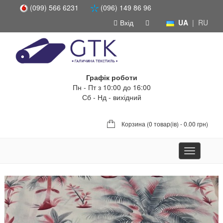
(099) 566 6231
(096) 149 86 96
Вхід
UA
|
RU
Графік роботи
Пн - Пт з 10:00 до 16:00
Сб - Нд - вихідний
Корзина (
0 товар(ів) - 0.00 грн
)
Toggle
navigation