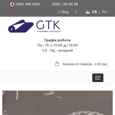
(099) 566 6231
(096) 149 86 96
Вхід
UA
|
RU
Графік роботи
Пн - Пт з 10:00 до 16:00
Сб - Нд - вихідний
Корзина (
0 товар(ів) - 0.00 грн
)
Toggle
navigation