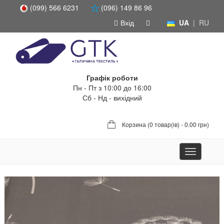
(099) 566 6231
(096) 149 86 96
Вхід
UA
|
RU
Графік роботи
Пн - Пт з 10:00 до 16:00
Сб - Нд - вихідний
Корзина (
0 товар(ів) - 0.00 грн
)
Toggle
navigation