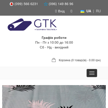
(099) 566 6231
(096) 149 86 96
Вхід
UA
|
RU
Графік роботи
Пн - Пт з 10:00 до 16:00
Сб - Нд - вихідний
Корзина (
0 товар(ів) - 0.00 грн
)
Toggle
navigation