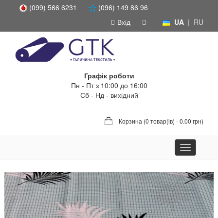
(099) 566 6231
(096) 149 86 96
Вхід
UA
|
RU
Графік роботи
Пн - Пт з 10:00 до 16:00
Сб - Нд - вихідний
Корзина (
0 товар(ів) - 0.00 грн
)
Toggle
navigation