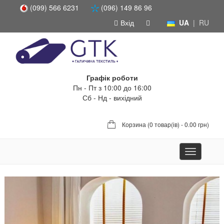
(099) 566 6231
(096) 149 86 96
Вхід
UA
|
RU
Графік роботи
Пн - Пт з 10:00 до 16:00
Сб - Нд - вихідний
Корзина (
0 товар(ів) - 0.00 грн
)
Toggle
navigation