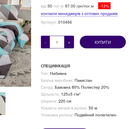
від
50
пог.м
87.00 грн/пог.м
-12%
контакти менеджерів з оптових продажів
Артикул:
010466
-
+
КУПИТИ
СПЕЦИФІКАЦІЯ
Тип:
Набивна
Країна виробник:
Пакистан
Склад:
Бавовна 80% Поліестер 20%
Щільність:
125±5 г/м²
Ширина:
220 см
Кількість метрів в рулоні:
50 м
Упаковка рулону:
Подвійний поліетилен