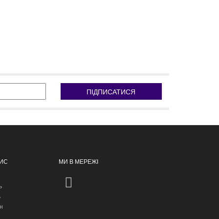
ПІДПИСАТИСЯ
ПИС
МИ В МЕРЕЖІ
ь
ь
н