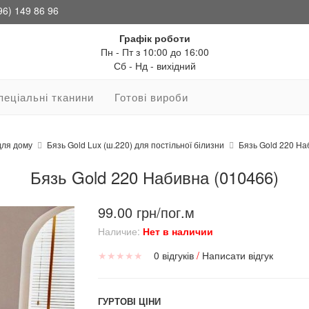
96) 149 86 96
Графік роботи
Пн - Пт з 10:00 до 16:00
Сб - Нд - вихідний
пеціальні тканини
Готові вироби
для дому
Бязь Gold Lux (ш.220) для постільної білизни
Бязь Gold 220 На
Бязь Gold 220 Набивна (010466)
99.00 грн/пог.м
Наличие:
Нет в наличии
★
★
★
★
★
0 відгуків
/
Написати відгук
ГУРТОВІ ЦІНИ