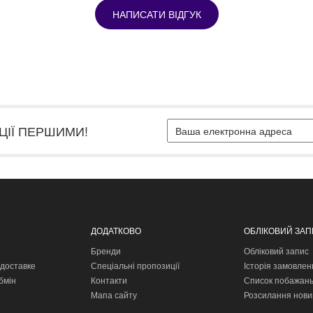
НАПИСАТИ ВІДГУК
ЦІЇ ПЕРШИМИ!
ДОДАТКОВО
ОБЛІКОВИЙ ЗА
Бренди
Обліковий запис
доставке
Спеціальні пропозиції
Історія замовлен
бмін
Контакти
Список побажан
Мапа сайту
Розсилання нови