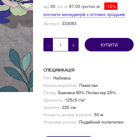
від
50
пог.м
87.00 грн/пог.м
-12%
контакти менеджерів з оптових продажів
Артикул:
333083
-
+
КУПИТИ
СПЕЦИФІКАЦІЯ
Тип:
Набивна
Країна виробник:
Пакистан
Склад:
Бавовна 80% Поліестер 20%
Щільність:
125±5 г/м²
Ширина:
220 см
Кількість метрів в рулоні:
50 м
Упаковка рулону:
Подвійний поліетилен