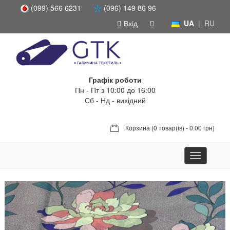
(099) 566 6231
(096) 149 86 96
Вхід
UA
|
RU
Графік роботи
Пн - Пт з 10:00 до 16:00
Сб - Нд - вихідний
Корзина (
0 товар(ів) - 0.00 грн
)
Toggle
navigation