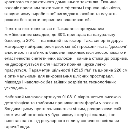
красивого та практичного домашнього текстилю. Тканина
володіє приємним тактильним ефектом і гарною щільністю,
завдяки чому вироби з неї виглядають охайно та служать
роками без втрати первинних властивостей.
Полотно виготовляється в Пакистані з продуманим
комбінованим складом, де 80% припадає на натуральну
бавовну, а 20% — на якісний поліестер. Така синергія дарує
матеріалу найкращі риси двох світів: гігроскопічність, "дихаючі"
властивості та м'якість бавовни підсилюються зносостійкістю й
еластичністю синтетичних волокон. Тканина стійка до розривів,
не деформується після частого прання і дуже легко
прасується. Параметри щільності 125±5 г/м² та ширина 220 см
є оптимальними для викроювання цілісних простирадл,
підковдр і наволочок без зайвих розрізів та технологічних
ускладнень.
Набивний малюнок артикула 010810 відрізняється високою
деталізацією та глибоким проникненням фарби у волокна.
Завдяки цьому принт залишається чітким, розкриваючи свій
естетичний потенціал у будь-якому інтер'єрі спальні, і не
вицвітає навіть від регулярного впливу сонячного світла чи
гарячої води.