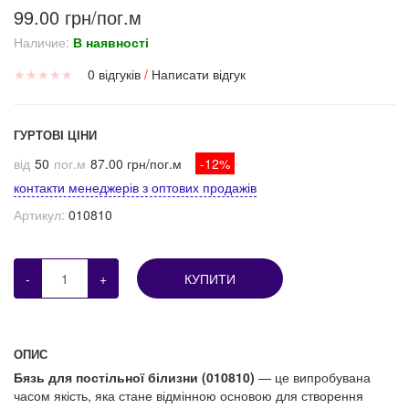
99.00 грн/пог.м
Наличие:
В наявності
★
★
★
★
★
0 відгуків
/
Написати відгук
ГУРТОВІ ЦІНИ
від
50
пог.м
87.00 грн/пог.м
-12%
контакти менеджерів з оптових продажів
Артикул:
010810
-
+
КУПИТИ
ОПИС
Бязь для постільної білизни (010810)
— це випробувана
часом якість, яка стане відмінною основою для створення