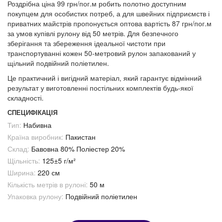
Роздрібна ціна 99 грн/пог.м робить полотно доступним
покупцем для особистих потреб, а для швейних підприємств і
приватних майстрів пропонується оптова вартість 87 грн/пог.м
за умов купівлі рулону від 50 метрів. Для безпечного
зберігання та збереження ідеальної чистоти при
транспортуванні кожен 50-метровий рулон запакований у
щільний подвійний поліетилен.
Це практичний і вигідний матеріал, який гарантує відмінний
результат у виготовленні постільних комплектів будь-якої
складності.
СПЕЦИФІКАЦІЯ
Тип:
Набивна
Країна виробник:
Пакистан
Склад:
Бавовна 80% Поліестер 20%
Щільність:
125±5 г/м²
Ширина:
220 см
Кількість метрів в рулоні:
50 м
Упаковка рулону:
Подвійний поліетилен