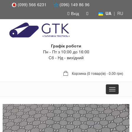
(099) 566 6231
(096) 149 86 96
Вхід
UA
|
RU
Графік роботи
Пн - Пт з 10:00 до 16:00
Сб - Нд - вихідний
Корзина (
0 товар(ів) - 0.00 грн
)
Toggle
navigation