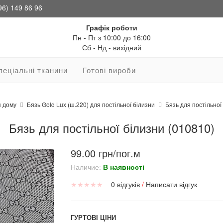
96) 149 86 96
Графік роботи
Пн - Пт з 10:00 до 16:00
Сб - Нд - вихідний
пеціальні тканини
Готові вироби
я дому
Бязь Gold Lux (ш.220) для постільної білизни
Бязь для постільної
Бязь для постільної білизни (010810)
99.00 грн/пог.м
Наличие:
В наявності
★
★
★
★
★
0 відгуків
/
Написати відгук
ГУРТОВІ ЦІНИ