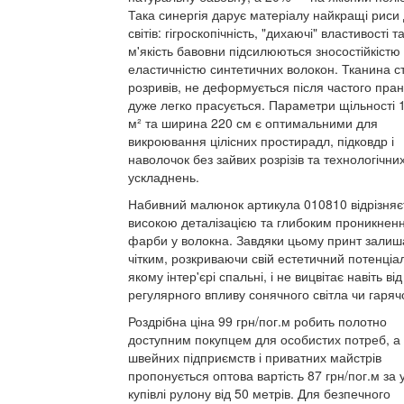
Така синергія дарує матеріалу найкращі риси
світів: гігроскопічність, "дихаючі" властивості т
м'якість бавовни підсилюються зносостійкістю
еластичністю синтетичних волокон. Тканина ст
розривів, не деформується після частого пран
дуже легко прасується. Параметри щільності 1
м² та ширина 220 см є оптимальними для
викроювання цілісних простирадл, підковдр і
наволочок без зайвих розрізів та технологічни
ускладнень.
Набивний малюнок артикула 010810 відрізняє
високою деталізацією та глибоким проникнен
фарби у волокна. Завдяки цьому принт залиш
чітким, розкриваючи свій естетичний потенціал
якому інтер'єрі спальні, і не вицвітає навіть від
регулярного впливу сонячного світла чи гарячо
Роздрібна ціна 99 грн/пог.м робить полотно
доступним покупцем для особистих потреб, а
швейних підприємств і приватних майстрів
пропонується оптова вартість 87 грн/пог.м за 
купівлі рулону від 50 метрів. Для безпечного