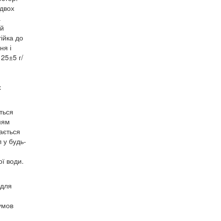
 двох
а
 й
ійка до
ня і
25±5 г/
х
ться
ням
ається
 у будь-
ї води.
 для
умов