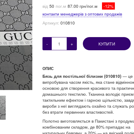
від
50
пог.м
87.00 грн/пог.м
-12%
контакти менеджерів з оптових продажів
Артикул:
010810
-
+
КУПИТИ
ОПИС
Бязь для постільної білизни (010810)
— це
випробувана часом якість, яка стане відмінно
основою для створення красивого та практич
домашнього текстилю. Тканина володіє приє
тактильним ефектом і гарною щільністю, завд
вироби з неї виглядають охайно та служать р
без втрати первинних властивостей.
Полотно виготовляється в Пакистані з проду
комбінованим складом, де 80% припадає на
натуральну бавовну, а 20% — на якісний полі