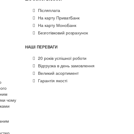
Післяплата
На карту ПриватБанк
На карту МоноБанк
Безготівковий розрахунок
НАШІ ПЕРЕВАГИ
20 років успішної роботи
Відгрузка в день замовлення
Великий асортимент
Гарантія якості
ю
ного
мним
яки чому
оками
маним
естер.