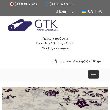
(099) 566 6231
(096) 149 86 96
Вхід
UA
|
RU
Графік роботи
Пн - Пт з 10:00 до 16:00
Сб - Нд - вихідний
Корзина (
0 товар(ів) - 0.00 грн
)
Toggle
navigation