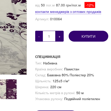
від
50
пог.м
87.00 грн/пог.м
-12%
контакти менеджерів з оптових продажів
Артикул:
010064
-
+
КУПИТИ
СПЕЦИФІКАЦІЯ
Тип:
Набивна
Країна виробник:
Пакистан
Склад:
Бавовна 80% Поліестер 20%
Щільність:
125±5 г/м²
Ширина:
220 см
Кількість метрів в рулоні:
50 м
Упаковка рулону:
Подвійний поліетилен