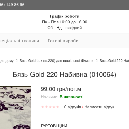
96) 149 86 96
Графік роботи
Пн - Пт з 10:00 до 16:00
Сб - Нд - вихідний
пеціальні тканини
Готові вироби
для дому
Бязь Gold Lux (ш.220) для постільної білизни
Бязь Gold 220 На
Бязь Gold 220 Набивна (010064)
99.00 грн/пог.м
Наличие:
В наявності
★
★
★
★
★
0 відгуків
/
Написати відгук
ГУРТОВІ ЦІНИ