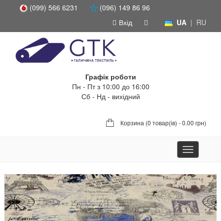
(099) 566 6231
(096) 149 86 96
Вхід
UA
|
RU
Графік роботи
Пн - Пт з 10:00 до 16:00
Сб - Нд - вихідний
Корзина (
0 товар(ів) - 0.00 грн
)
Toggle
navigation