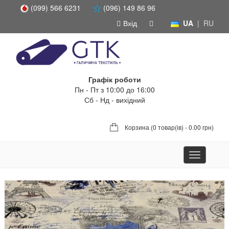
(099) 566 6231
(096) 149 86 96
Вхід
UA
|
RU
Графік роботи
Пн - Пт з 10:00 до 16:00
Сб - Нд - вихідний
Корзина (
0 товар(ів) - 0.00 грн
)
Toggle
navigation