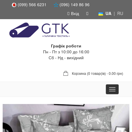
(099) 566 6231
(096) 149 86 96
Вхід
UA
|
RU
Графік роботи
Пн - Пт з 10:00 до 16:00
Сб - Нд - вихідний
Корзина (
0 товар(ів) - 0.00 грн
)
Toggle
navigation