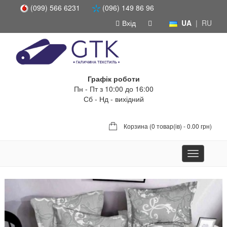
(099) 566 6231
(096) 149 86 96
Вхід
UA
|
RU
Графік роботи
Пн - Пт з 10:00 до 16:00
Сб - Нд - вихідний
Корзина (
0 товар(ів) - 0.00 грн
)
Toggle
navigation