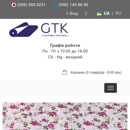
(099) 566 6231
(096) 149 86 96
Вхід
UA
|
RU
Графік роботи
Пн - Пт з 10:00 до 16:00
Сб - Нд - вихідний
Корзина (
0 товар(ів) - 0.00 грн
)
Toggle
navigation