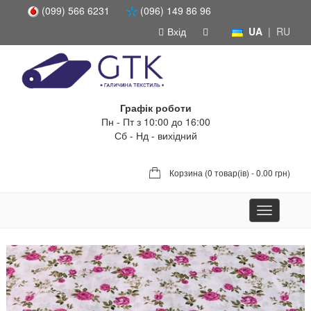
(099) 566 6231
(096) 149 86 96
Вхід
UA
|
RU
Графік роботи
Пн - Пт з 10:00 до 16:00
Сб - Нд - вихідний
Корзина (
0 товар(ів) - 0.00 грн
)
Toggle
navigation