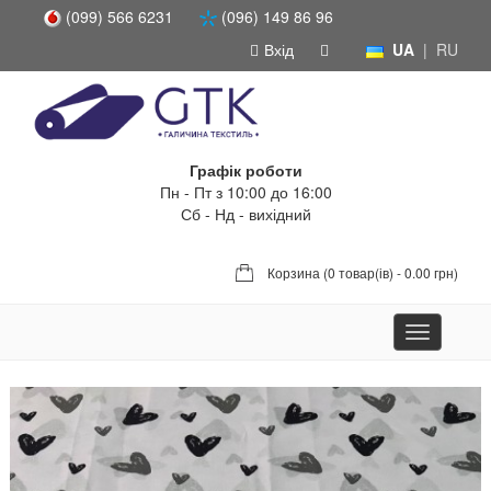
(099) 566 6231
(096) 149 86 96
Вхід
UA
|
RU
Графік роботи
Пн - Пт з 10:00 до 16:00
Сб - Нд - вихідний
Корзина (
0 товар(ів) - 0.00 грн
)
Toggle
navigation