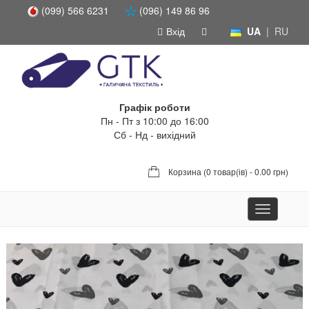
(099) 566 6231
(096) 149 86 96
Вхід
UA
|
RU
Графік роботи
Пн - Пт з 10:00 до 16:00
Сб - Нд - вихідний
Корзина (
0 товар(ів) - 0.00 грн
)
Toggle
navigation