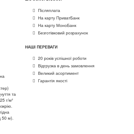
Післяплата
На карту ПриватБанк
На карту МоноБанк
Безготівковий розрахунок
НАШІ ПЕРЕВАГИ
20 років успішної роботи
Відгрузка в день замовлення
Великий асортимент
сна
Гарантія якості
тер)
дчуття та
25 г/м²
зкрію.
гідна
 50 м).