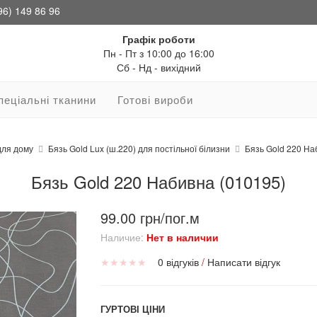
96) 149 86 96
Графік роботи
Пн - Пт з 10:00 до 16:00
Сб - Нд - вихідний
пеціальні тканини
Готові вироби
для дому
Бязь Gold Lux (ш.220) для постільної білизни
Бязь Gold 220 На
Бязь Gold 220 Набивна (010195)
99.00 грн/пог.м
Наличие:
Нет в наличии
★
★
★
★
★
0 відгуків
/
Написати відгук
ГУРТОВІ ЦІНИ