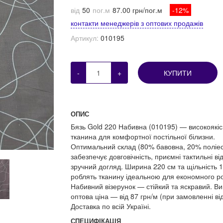
від
50
пог.м
87.00 грн/пог.м
-12%
контакти менеджерів з оптових продажів
Артикул:
010195
-
+
КУПИТИ
ОПИС
Бязь Gold 220 Набивна (010195) — високоякі
тканина для комфортної постільної білизни.
Оптимальний склад (80% бавовна, 20% поліес
забезпечує довговічність, приємні тактильні ві
зручний догляд. Ширина 220 см та щільність 1
роблять тканину ідеальною для економного ро
Набивний візерунок — стійкий та яскравий. Ви
оптова ціна — від 87 грн/м (при замовленні від
Доставка по всій Україні.
СПЕЦИФІКАЦІЯ