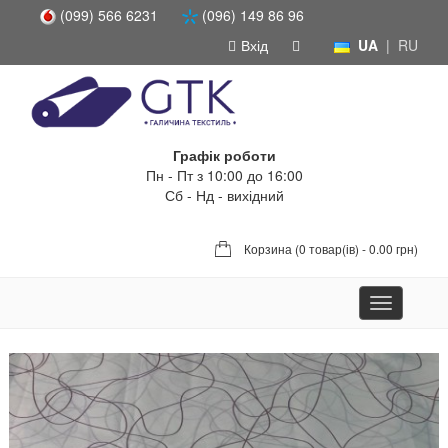
(099) 566 6231
(096) 149 86 96
Вхід
UA
|
RU
Графік роботи
Пн - Пт з 10:00 до 16:00
Сб - Нд - вихідний
Корзина (
0 товар(ів) - 0.00 грн
)
Toggle
navigation