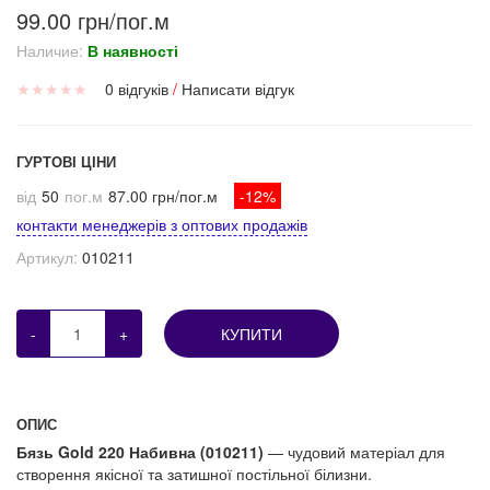
99.00 грн/пог.м
Наличие:
В наявності
★
★
★
★
★
0 відгуків
/
Написати відгук
ГУРТОВІ ЦІНИ
від
50
пог.м
87.00 грн/пог.м
-12%
контакти менеджерів з оптових продажів
Артикул:
010211
-
+
КУПИТИ
ОПИС
Бязь Gold 220 Набивна (010211)
— чудовий матеріал для
створення якісної та затишної постільної білизни.