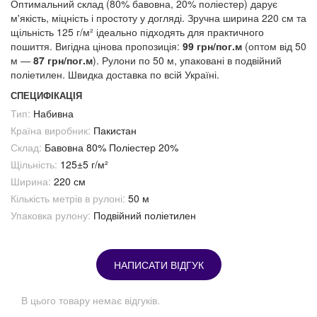
Оптимальний склад (80% бавовна, 20% поліестер) дарує
м'якість, міцність і простоту у догляді. Зручна ширина 220 см та
щільність 125 г/м² ідеально підходять для практичного
пошиття. Вигідна цінова пропозиція:
99 грн/пог.м
(оптом від 50
м —
87 грн/пог.м
). Рулони по 50 м, упаковані в подвійний
поліетилен. Швидка доставка по всій Україні.
СПЕЦИФІКАЦІЯ
Тип:
Набивна
Країна виробник:
Пакистан
Склад:
Бавовна 80% Поліестер 20%
Щільність:
125±5 г/м²
Ширина:
220 см
Кількість метрів в рулоні:
50 м
Упаковка рулону:
Подвійний поліетилен
НАПИСАТИ ВІДГУК
В цього товару немає відгуків.