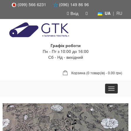
(099) 566 6231
(096) 149 86 96
Вхід
UA
|
RU
Графік роботи
Пн - Пт з 10:00 до 16:00
Сб - Нд - вихідний
Корзина (
0 товар(ів) - 0.00 грн
)
Toggle
navigation