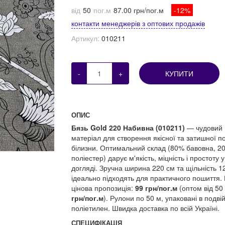
від
50
пог.м
87.00 грн/пог.м
-12%
контакти менеджерів з оптових продажів
Артикул:
010211
-
+
КУПИТИ
ОПИС
Бязь Gold 220 Набивна (010211)
— чудовий
матеріал для створення якісної та затишної по
білизни. Оптимальний склад (80% бавовна, 2
поліестер) дарує м'якість, міцність і простоту у
догляді. Зручна ширина 220 см та щільність 12
ідеально підходять для практичного пошиття. 
цінова пропозиція:
99 грн/пог.м
(оптом від 5
грн/пог.м
). Рулони по 50 м, упаковані в подві
поліетилен. Швидка доставка по всій Україні.
СПЕЦИФІКАЦІЯ