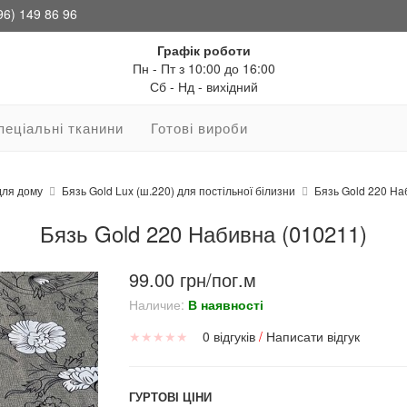
96) 149 86 96
Графік роботи
Пн - Пт з 10:00 до 16:00
Сб - Нд - вихідний
пеціальні тканини
Готові вироби
для дому
Бязь Gold Lux (ш.220) для постільної білизни
Бязь Gold 220 На
Бязь Gold 220 Набивна (010211)
99.00 грн/пог.м
Наличие:
В наявності
★
★
★
★
★
0 відгуків
/
Написати відгук
ГУРТОВІ ЦІНИ