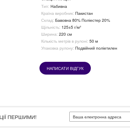
Тип:
Набивна
Країна виробник:
Пакистан
Склад:
Бавовна 80% Поліестер 20%
Щільність:
125±5 г/м²
Ширина:
220 см
Кількість метрів в рулоні:
50 м
Упаковка рулону:
Подвійний поліетилен
НАПИСАТИ ВІДГУК
ЦІЇ ПЕРШИМИ!