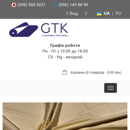
(099) 566 6231
(096) 149 86 96
Вхід
UA
|
RU
Графік роботи
Пн - Пт з 10:00 до 16:00
Сб - Нд - вихідний
Корзина (
0 товар(ів) - 0.00 грн
)
Toggle
navigation