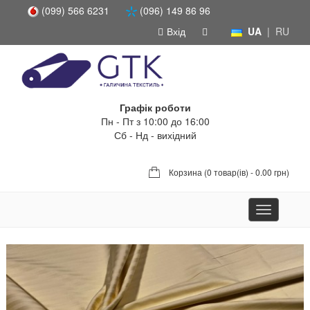
(099) 566 6231
(096) 149 86 96
Вхід
UA
|
RU
Графік роботи
Пн - Пт з 10:00 до 16:00
Сб - Нд - вихідний
Корзина (
0 товар(ів) - 0.00 грн
)
Toggle
navigation