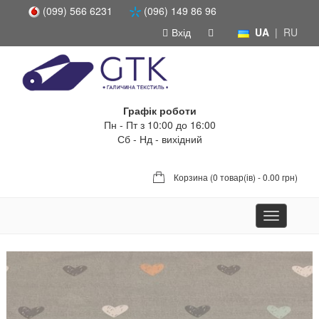
(099) 566 6231
(096) 149 86 96
Вхід
UA
|
RU
Графік роботи
Пн - Пт з 10:00 до 16:00
Сб - Нд - вихідний
Корзина (
0 товар(ів) - 0.00 грн
)
Toggle
navigation