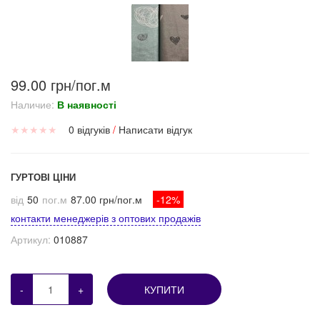
99.00 грн/пог.м
Наличие:
В наявності
★
★
★
★
★
0 відгуків
/
Написати відгук
ГУРТОВІ ЦІНИ
від
50
пог.м
87.00 грн/пог.м
-12%
контакти менеджерів з оптових продажів
Артикул:
010887
-
+
КУПИТИ