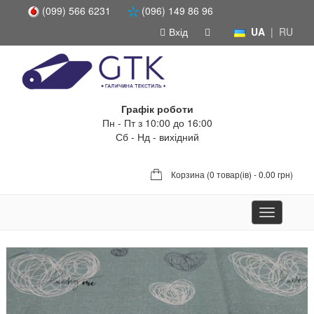
(099) 566 6231
(096) 149 86 96
Вхід
UA
|
RU
Графік роботи
Пн - Пт з 10:00 до 16:00
Сб - Нд - вихідний
Корзина (
0 товар(ів) - 0.00 грн
)
Toggle
navigation